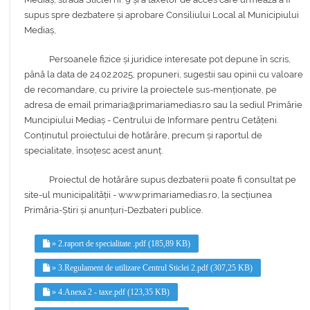
supus spre dezbatere și aprobare Consiliului Local al Municipiului
Mediaș,
Persoanele fizice și juridice interesate pot depune în scris,
până la data de 24.02.2025, propuneri, sugestii sau opinii cu valoare
de recomandare, cu privire la proiectele sus-menționate, pe
adresa de email primaria@primariamedias.ro sau la sediul Primărie
Muncipiului Mediaș - Centrului de Informare pentru Cetățeni.
Conținutul proiectului de hotărâre, precum și raportul de
specialitate, însoțesc acest anunț.
Proiectul de hotărâre supus dezbaterii poate fi consultat pe
site-ul municipalității - www.primariamedias.ro, la secțiunea
Primăria-Știri și anunțuri-Dezbateri publice.
» 2.raport de specialitate .pdf (185,89 KB)
» 3.Regulament de utilizare Centrul Sticlei 2.pdf (307,25 KB)
» 4.Anexa 2 - taxe.pdf (123,35 KB)