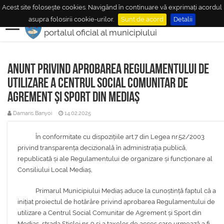
Acest site folosește cookies. Navigând în continuare vă exprimați acordul
MUNICIPIUL
MEDIAŞ
asupra folosirii cookie-urilor.
Sunt de acord
Detalii
portalul oficial al municipiului
Anunt privind aprobarea Regulamentului de
utilizare a Centrul Social Comunitar de
Agrement și Sport din Mediaș
Damaris Banyoi
14.02.2025
În conformitate cu dispozițiile art.7 din Legea nr.52/2003
privind transparența decizională în administrația publică,
republicată și ale Regulamentului de organizare și funcționare al
Consiliului Local Mediaș,
Primarul Municipiului Mediaș aduce la cunoștință faptul că a
inițiat proiectul de hotărâre privind aprobarea Regulamentului de
utilizare a Centrul Social Comunitar de Agrement și Sport din
Mediaș, strada Sticlei nr. 9 și a taxelor de acces care urmează a fi