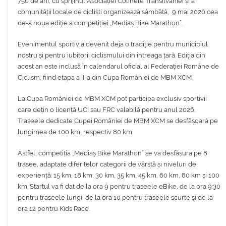
750 de ani, cu sprijinul Asociației Colinele Transilvaniei și a
comunității locale de cicliști organizează sâmbătă, 9 mai 2026 cea
de-a noua ediție a competiției „Mediaș Bike Marathon”.
Evenimentul sportiv a devenit deja o tradiție pentru municipiul
nostru și pentru iubitorii ciclismului din întreaga țară. Ediția din
acest an este inclusă în calendarul oficial al Federației Române de
Ciclism, fiind etapa a II-a din Cupa României de MBM XCM.
La Cupa României de MBM XCM pot participa exclusiv sportivii
care dețin o licență UCI sau FRC valabilă pentru anul 2026.
Traseele dedicate Cupei României de MBM XCM se desfășoară pe
lungimea de 100 km, respectiv 80 km.
Astfel, competiția „Mediaș Bike Marathon” se va desfășura pe 8
trasee, adaptate diferitelor categorii de vârstă și niveluri de
experiență: 15 km, 18 km, 30 km, 35 km, 45 km, 60 km, 80 km și 100
km. Startul va fi dat de la ora 9 pentru traseele eBike, de la ora 9:30
pentru traseele lungi, de la ora 10 pentru traseele scurte și de la
ora 12 pentru Kids Race.