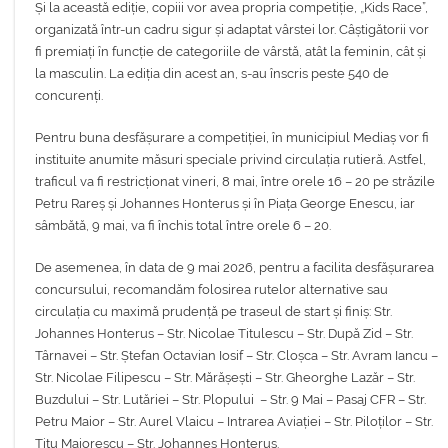
Și la această ediție, copiii vor avea propria competiție, „Kids Race”,
organizată într-un cadru sigur și adaptat vârstei lor. Câștigătorii vor
fi premiați în funcție de categoriile de vârstă, atât la feminin, cât și
la masculin. La ediția din acest an, s-au înscris peste 540 de
concurenți.
Pentru buna desfășurare a competiției, în municipiul Mediaș vor fi
instituite anumite măsuri speciale privind circulația rutieră. Astfel,
traficul va fi restricționat vineri, 8 mai, între orele 16 – 20 pe străzile
Petru Rareș și Johannes Honterus și în Piața George Enescu, iar
sâmbătă, 9 mai, va fi închis total între orele 6 – 20.
De asemenea, în data de 9 mai 2026, pentru a facilita desfășurarea
concursului, recomandăm folosirea rutelor alternative sau
circulația cu maximă prudență pe traseul de start și finiș: Str.
Johannes Honterus – Str. Nicolae Titulescu – Str. După Zid – Str.
Târnavei – Str. Ștefan Octavian Iosif – Str. Cloșca – Str. Avram Iancu –
Str. Nicolae Filipescu – Str. Mărășești – Str. Gheorghe Lazăr – Str.
Buzdului – Str. Lutăriei – Str. Plopului – Str. 9 Mai – Pasaj CFR – Str.
Petru Maior – Str. Aurel Vlaicu – Intrarea Aviației – Str. Piloților – Str.
Titu Maiorescu – Str. Johannes Honterus.