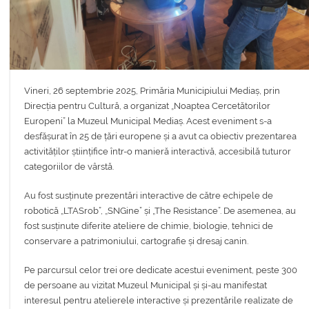
Vineri, 26 septembrie 2025, Primăria Municipiului Mediaș, prin
Direcția pentru Cultură, a organizat „Noaptea Cercetătorilor
Europeni” la Muzeul Municipal Mediaș. Acest eveniment s-a
desfășurat în 25 de țări europene și a avut ca obiectiv prezentarea
activităților științifice într-o manieră interactivă, accesibilă tuturor
categoriilor de vârstă.
Au fost susținute prezentări interactive de către echipele de
robotică „LTASrob”, „SNGine” și „The Resistance”. De asemenea, au
fost susținute diferite ateliere de chimie, biologie, tehnici de
conservare a patrimoniului, cartografie și dresaj canin.
Pe parcursul celor trei ore dedicate acestui eveniment, peste 300
de persoane au vizitat Muzeul Municipal și și-au manifestat
interesul pentru atelierele interactive și prezentările realizate de