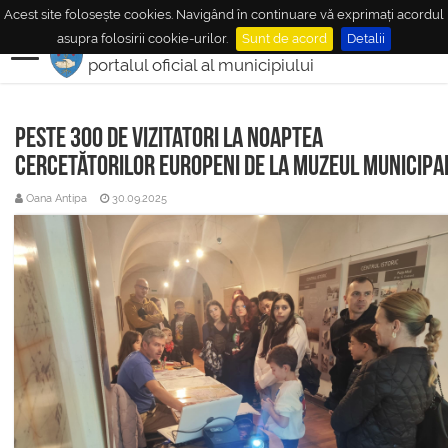
Acest site folosește cookies. Navigând în continuare vă exprimați acordul
MUNICIPIUL
MEDIAŞ
asupra folosirii cookie-urilor.
Sunt de acord
Detalii
portalul oficial al municipiului
Peste 300 de vizitatori la Noaptea
Cercetătorilor Europeni de la Muzeul Municipa
Oana Antipa
30.09.2025