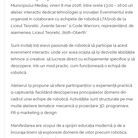
Municipiului Mediaș, vineri 8 mai 2026, între orele 13:00 – 16:00 un
atelier interactiv dedicat tehnologiei și inovației. Evenimentul este
organizat în colaborare cu echipele de robotică LTASrob de la
Liceul Teoretic „Axente Sever” și Code Warriors, reprezentând, de
asemenea, Liceul Teoretic „Roth-Oberth”.
Sunt invitați toți elevii pasionați de robotică să participe la acest
eveniment interactiv, unde vor avea ocazia să își dezvolte abilitățile
tehnice și creative, să lucreze direct cu echipamente specifice și să
descopere, într-un mod practic, cum funcționează o echipă de
robotică.
Atelierul își propune să ofere participanților o experiență practică
și captivantă, facilitând descoperirea principalelor domenii din
cadrul unei echipe de robotică. Activitățile sunt structurate pe mai
multe ateliere tematice: mecanică și proiectare 3D, programare,
PR și marketing și design.
Manifestarea are scopul de a sprijini educația modernă și de a
încuraja tinerii să exploreze domenii de viitor precum robotica,