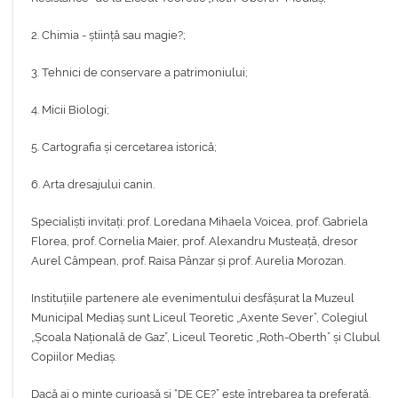
2. Chimia - știință sau magie?;
3. Tehnici de conservare a patrimoniului;
4. Micii Biologi;
5. Cartografia și cercetarea istorică;
6. Arta dresajului canin.
Specialiști invitați: prof. Loredana Mihaela Voicea, prof. Gabriela
Florea, prof. Cornelia Maier, prof. Alexandru Musteață, dresor
Aurel Câmpean, prof. Raisa Pânzar și prof. Aurelia Morozan.
Instituțiile partenere ale evenimentului desfășurat la Muzeul
Municipal Mediaș sunt Liceul Teoretic „Axente Sever”, Colegiul
„Școala Națională de Gaz”, Liceul Teoretic „Roth-Oberth” și Clubul
Copiilor Mediaș.
Dacă ai o minte curioasă și “DE CE?” este întrebarea ta preferată,