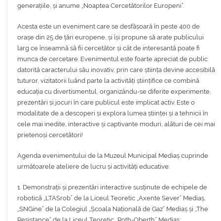
generațiile, și anume „Noaptea Cercetătorilor Europeni”.
Acesta este un eveniment care se desfășoară în peste 400 de
orașe din 25 de țări europene, și își propune să arate publicului
larg ce înseamnă să fii cercetător și cât de interesantă poate fi
munca de cercetare. Evenimentul este foarte apreciat de public
datorită caracterului său inovativ, prin care știința devine accesibilă
tuturor, vizitatorii luând parte la activități științifice ce combină
educația cu divertismentul, organizându-se diferite experimente,
prezentări și jocuri în care publicul este implicat activ. Este o
modalitate de a descoperi și explora lumea științei și a tehnicii în
cele mai inedite, interactive și captivante moduri, alături de cei mai
prietenoși cercetători!
Agenda evenimentului de la Muzeul Municipal Mediaș cuprinde
următoarele ateliere de lucru și activități educative:
1. Demonstrații și prezentări interactive susținute de echipele de
robotică „LTASrob” de la Liceul Teoretic „Axente Sever” Mediaș,
„SNGine” de la Colegiul „Școala Națională de Gaz” Mediaș și „The
Resistance” de la Liceul Teoretic „Roth-Oberth” Mediaș;