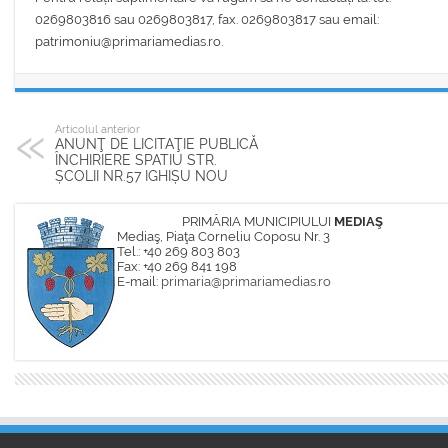
0269803816 sau 0269803817, fax. 0269803817 sau email:
patrimoniu@primariamedias.ro.
Articolul anterior
ANUNŢ DE LICITAŢIE PUBLICĂ
ÎNCHIRIERE SPATIU STR.
ȘCOLII NR.57 IGHIȘU NOU
PRIMĂRIA MUNICIPIULUI
MEDIAŞ
Mediaş, Piaţa Corneliu Coposu Nr. 3
Tel.: +40 269 803 803
Fax: +40 269 841 198
E-mail:
primaria@primariamedias.ro