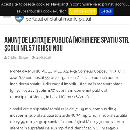
Acest site folosește cookies. Navigând în continuare vă exprimați acordul
MUNICIPIUL
MEDIAŞ
asupra folosirii cookie-urilor.
Sunt de acord
Detalii
portalul oficial al municipiului
ANUNŢ DE LICITAŢIE PUBLICĂ ÎNCHIRIERE SPATIU STR.
ȘCOLII NR.57 IGHIȘU NOU
Cristian Bucur
11.06.2026
PRIMĂRIA MUNICIPIULUI MEDIAŞ, P-ţa Corneliu Coposu, nr. 3, CIF:
4240677 cod poștal 551017, organizează licitație publică pentru
închirierea spaţiului din cadrul imobilului situat în sat aparținător
Ighișu Nou str. Școlii nr.57, cuprins în domeniul public al
municipiului Mediaș în baza HCL nr.118/2026.
Spațiul are o suprafață totală utilă de 74,09 mp, compus din 4
încăperi în suprafață utilă totală de 48,79 mp, 1 hol în suprafață utilă
de 19,99 mp și 1 grup sanitar în suprafață utilă de 5,31 mp, și teren
aferent în suprafață de 100 mp, fiind identificat în CF nr.114568