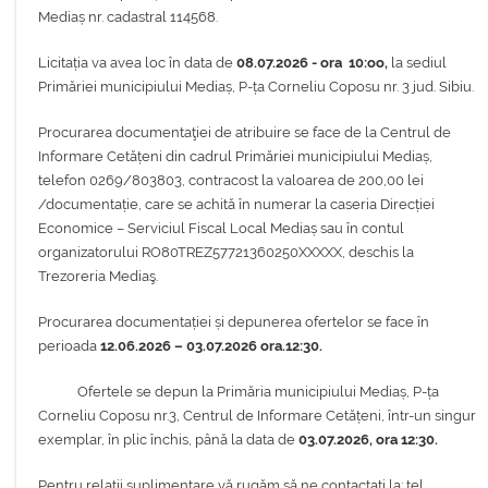
Mediaș nr. cadastral 114568.
Licitația va avea loc în data de
08.07.2026 - ora 10:oo,
la sediul
Primăriei municipiului Mediaș, P-ța Corneliu Coposu nr. 3 jud. Sibiu.
Procurarea documentaţiei de atribuire se face de la Centrul de
Informare Cetățeni din cadrul Primăriei municipiului Mediaș,
telefon 0269/803803, contracost la valoarea de 200,00 lei
/documentație, care se achită în numerar la caseria Direcției
Economice – Serviciul Fiscal Local Mediaș sau în contul
organizatorului RO80TREZ57721360250XXXXX, deschis la
Trezoreria Mediaş.
Procurarea documentației și depunerea ofertelor se face în
perioada
12.06.2026 – 03.07.2026 ora.12:30.
Ofertele se depun la Primăria municipiului Mediaș, P-ța
Corneliu Coposu nr.3, Centrul de Informare Cetățeni, într-un singur
exemplar, în plic închis, până la data de
03.07.2026, ora 12:30.
Pentru relații suplimentare vă rugăm să ne contactați la: tel.