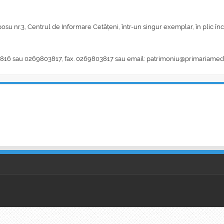
su nr.3, Centrul de Informare Cetățeni, într-un singur exemplar, în plic înc
803816 sau 0269803817, fax. 0269803817 sau email: patrimoniu@primariamedi