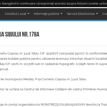
. Navigând în continuare vă exprimați acordul asupra folosirii cookie-urilor
Piața Regele Ferdinand
Piața Corneliu Coposu
LIVE ședințe Consiliul Loc
Consiliul Local
Informaţii publice
Servicii Electronice
Co
UA SIBIULUI NR.178A
eliu Coposu nr. 3 jud. Sibiu, CIF: 4240677 cod poștal 551017, în conformitat
ea licitației publice pentru vânzarea terenului intravilan situat în localita
Mediaș (CF vechi nr. 111306) sub nr. cadastral/topografic: 117498, teren în supr
privat.
iei municipiului Mediaș, P-ța Corneliu Coposu nr. 3 jud. Sibiu.
or se va face la Centrul de Informare Cetățeni din cadrul Primăriei munici
ar sau în contul organizatorului RO80TREZ57721360250XXXXX deschis la Trez