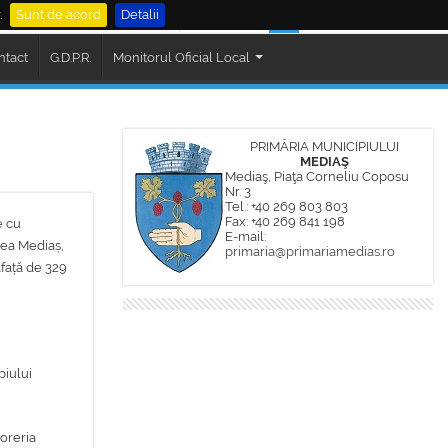
.
Sunt de acord
Detalii
al Mediaș
Cautare
ntact
G.D.P.R.
Monitorul Oficial Local
PRIMĂRIA MUNICIPIULUI
MEDIAŞ
Mediaş, Piaţa Corneliu Coposu
Nr. 3
Tel.: +40 269 803 803
Fax: +40 269 841 198
e cu
E-mail:
tea Mediaș,
primaria@primariamedias.ro
afață de 329
piului
oreria