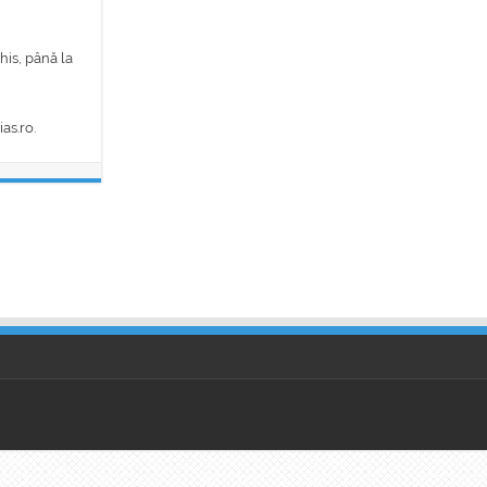
his, până la
as.ro.