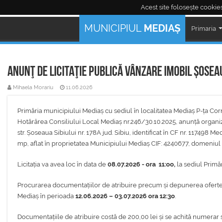
Acest site folosește cookies
Mediaş Live:
MUNICIPIUL
MEDIAȘ
Primaria
ANUNŢ DE LICITAŢIE PUBLICĂ VÂNZARE IMOBIL ȘOSEA
Mihaela Morariu
11.06.2026
Primăria municipiului Mediaș cu sediul în localitatea Mediaș P-ța Corn
Hotărârea Consiliului Local Mediaș nr.246/30.10.2025, anunță organizar
str. Șoseaua Sibiului nr. 178A jud. Sibiu, identificat în CF nr. 117498 
mp, aflat în proprietatea Municipiului Mediaș CIF: 4240677, domeniul 
Licitația va avea loc în data de
08.07.2026 - ora 11:oo,
la sediul Primăr
Procurarea documentațiilor de atribuire precum și depunerea ofertel
Mediaș în perioada
12.06.2026 – 03.07.2026 ora 12:3o
.
Documentațiile de atribuire costă de 200,00 lei și se achită numer