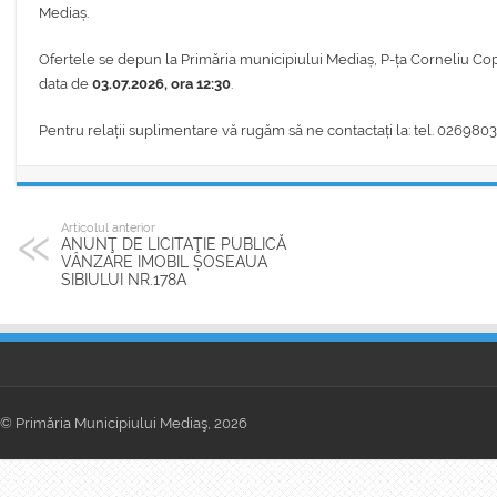
Mediaș.
Ofertele se depun la Primăria municipiului Mediaș, P-ța Corneliu Copo
data de
03.07.2026, ora 12:30
.
Pentru relații suplimentare vă rugăm să ne contactați la: tel. 0269
Articolul anterior
ANUNŢ DE LICITAŢIE PUBLICĂ
VÂNZARE IMOBIL ȘOSEAUA
SIBIULUI NR.178A
© Primăria Municipiului Mediaş, 2026