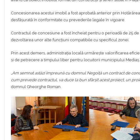
Concesionarea acestui imobil a fost aprobată anterior prin Hotărârea 
desfășurată în conformitate cu prevederile legale în vigoare.
Contractul de concesiune a fost încheiat pentru o perioadă de 25 de 
dezvoltarea unor alte funcțiuni compatibile cu specificul zonei.
Prin acest demers, administrația locală urmărește valorificarea eficien
și de petrecere a timpului liber pentru locuitorii municipiului Mediaș.
„Am semnat astăzi împreună cu domnul Negoiță un contract de concesi
cum prevede contractul, va duce la bun sfârșit acest proiect, un proi
domnul Gheorghe Roman.