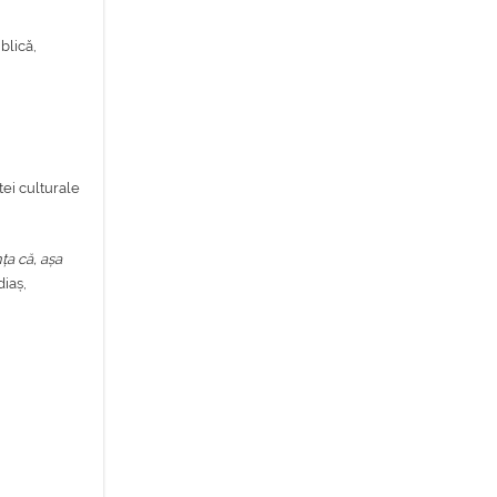
blică,
i
tei culturale
ța că, așa
iaș,