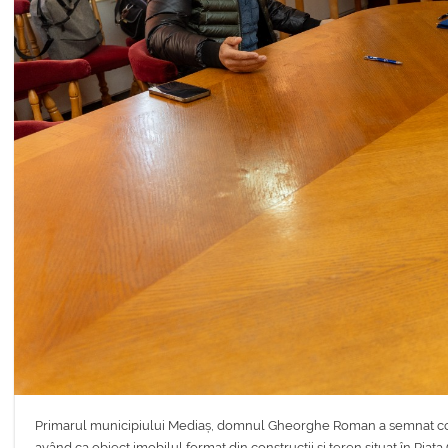
Primarul municipiului Mediaș, domnul Gheorghe Roman a semnat con
având ca obiect imobilul format din construcții și teren situat în Piaț