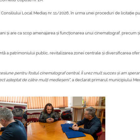
Consiliului Local Mediaș nr. 11/2026, în urma unei proceduri de licitație pu
ani și are ca scop amenajarea și funcționarea unui cinematograf, precum ș
tă a patrimoniului public, revitalizarea zonei centrale și diversificarea ofer
une pentru fostul cinematograf central. Îi urez mult succes și am speran
ect așteptat de către mulți medieșeni”,
a declarat primarul municipiului Med