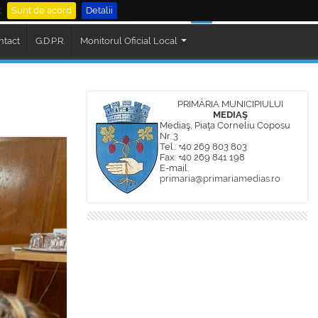
.
Sunt de acord
Detalii
al Mediaș
Cautare
ntact
G.D.P.R.
Monitorul Oficial Local
PRIMĂRIA MUNICIPIULUI
MEDIAŞ
Mediaş, Piaţa Corneliu Coposu
Nr. 3
Tel.: +40 269 803 803
Fax: +40 269 841 198
E-mail:
primaria@primariamedias.ro