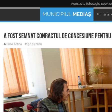
Acest site folosește cookies
Mediaş Live:
MUNICIPIUL
MEDIAȘ
Primaria
A fost semnat conractul de concesiune pentru
Oana Antipa
30.04.2026