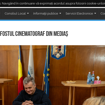
. Navigând în continuare vă exprimați acordul asupra folosirii cookie-urilor
Piața Regele Ferdinand
Piața Corneliu Coposu
LIVE ședințe Consiliul Loc
Consiliul Local
Informaţii publice
Servicii Electronice
Co
 fostul cinematograf din Mediaș