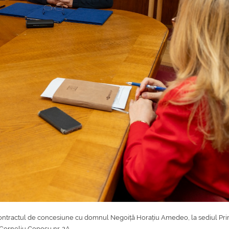
tractul de concesiune cu domnul Negoiță Horațiu Amedeo, la sediul Prim
a Corneliu Coposu nr. 2A.