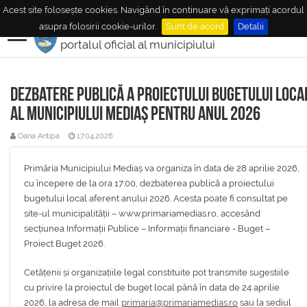
Acest site folosește cookies. Navigând în continuare vă exprimați acordul
MUNICIPIUL
MEDIAŞ
asupra folosirii cookie-urilor.
Sunt de acord
Detalii
portalul oficial al municipiului
Dezbatere publică a proiectului bugetului loca
al municipiului Mediaș pentru anul 2026
Oana Antipa
17.04.2026
Primăria Municipiului Mediaș va organiza în data de 28 aprilie 2026,
cu începere de la ora 17:00, dezbaterea publică a proiectului
bugetului local aferent anului 2026. Acesta poate fi consultat pe
site-ul municipalității – www.primariamedias.ro, accesând
secțiunea Informații Publice – Informații financiare - Buget –
Proiect Buget 2026.
Cetățenii și organizațiile legal constituite pot transmite sugestiile
cu privire la proiectul de buget local până în data de 24 aprilie
2026, la adresa de mail
primaria@primariamedias.ro
sau la sediul