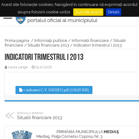
Acest site folosește cookies. Navigând în continuare vă exprimați acordul
MUNICIPIUL
MEDIAŞ
asupra folosirii cookie-urilor.
Sunt de acord
Detalii
portalul oficial al municipiului
Prima pagina
/
Informaţii publice
/
Informatii financiare
/
Situatii
financiare
/
Situatii financiare 2013
/
Indicatori trimestrul I 2013
Indicatori trimestrul I 2013
Laura Langa
25.10.2016
» indicatori C-V 31032013.pdf (126,05 KB)
Articolul anterior
Situatii financiare 2013
PRIMĂRIA MUNICIPIULUI
MEDIAŞ
Mediaş, Piaţa Corneliu Coposu Nr. 3