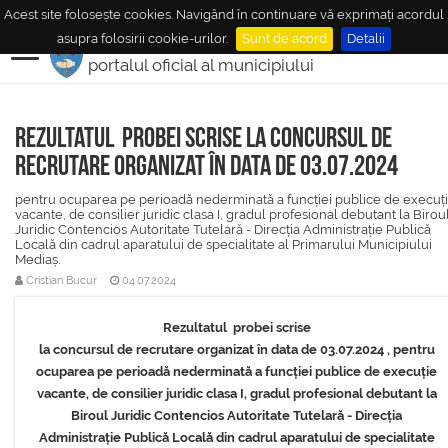
Acest site folosește cookies. Navigând în continuare vă exprimați acordul
MUNICIPIUL
MEDIAŞ
asupra folosirii cookie-urilor.
Sunt de acord
Detalii
portalul oficial al municipiului
Rezultatul probei scrise la concursul de
recrutare organizat în data de 03.07.2024
pentru ocuparea pe perioadă nederminată a funcției publice de execuț
vacante, de consilier juridic clasa I, gradul profesional debutant la Birou
Juridic Contencios Autoritate Tutelară - Direcția Administrație Publică
Locală din cadrul aparatului de specialitate al Primarului Municipiului
Mediaș.
Cristian Bucur
04.07.2024
Rezultatul probei scrise
la concursul de recrutare organizat în data de 03.07.2024 , pentru
ocuparea pe perioadă nederminată a funcției publice de execuție
vacante, de consilier juridic clasa I, gradul profesional debutant la
Biroul Juridic Contencios Autoritate Tutelară - Direcția
Administrație Publică Locală din cadrul aparatului de specialitate