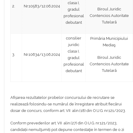
clasa I,
2.
Nr.10583/12.06.2024
Biroul Juridic
gradul
Contencios Autoritate
profesional
Tutelară
debutant
consilier
Primăria Municipiului
juridic
Mediaş
clasa I,
3.
Nr.10634/13.06.2024
Biroul Juridic
gradul
Contencios Autoritate
profesional
Tutelară
debutant
Afișarea rezultatelor probelor concursului de recrutare se
realizează folosindu-se numărul de înregistare atribuit fiecărui
dosar de concurs, conform art. VII alin.(18) din O.U.G. nr.121/2023.
Conform prevederilor art. VII alin.(27) din O.U.G. nr.121/2023,
candidații nemulţumiți pot depune contestaţie în termen de o zi