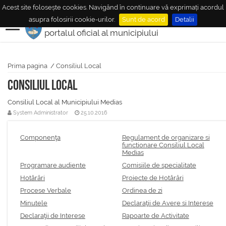
Acest site folosește cookies. Navigând în continuare vă exprimați acordul
MUNICIPIUL
MEDIAŞ
asupra folosirii cookie-urilor.
Sunt de acord
Detalii
portalul oficial al municipiului
Prima pagina
/
Consiliul Local
Consiliul Local
Consiliul Local al Municipiului Medias
System Administrator
25.10.2016
Componenţa
Regulament de organizare si
functionare Consiliul Local
Medias
Programare audiente
Comisiile de specialitate
Hotărâri
Proiecte de Hotărâri
Procese Verbale
Ordinea de zi
Minutele
Declaraţii de Avere si Interese
Declaraţii de Interese
Rapoarte de Activitate