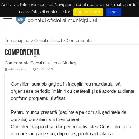
Acest site folosește cookies. Navigând în continuare vă exprimați acordul
MUNICIPIUL
MEDIAŞ
asupra folosirii cookie-urilor.
Sunt de acord
Detalii
portalul oficial al municipiului
Prima pagina
/
Consiliul Local
/
Componenţa
Componenţa
Componenta Consiliului Local Mediaş
administrator
04.08.2026
Consilierii sunt obligaţi ca în îndeplinirea mandatului să
organizeze periodic întâlniri cu cetăţenii şi să acorde audienţe
conform programului afisat
Pentru munca prestată (şedinţele pe comisii, şedinţele de
consiliu) consilierii sunt remuneraţi.
Consilierii răspund solidar pentru activitatea Consiliului Local
din care fac parte sau, după caz, pentru activitatea