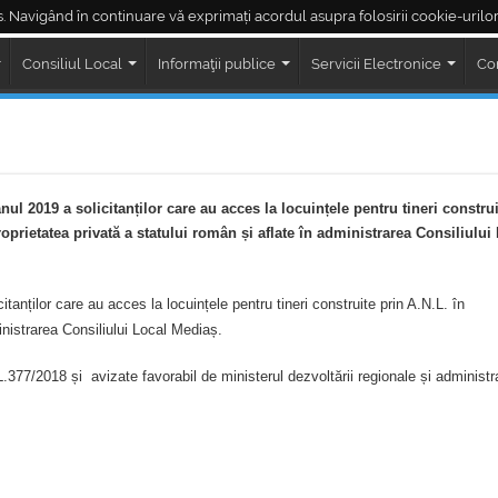
. Navigând în continuare vă exprimați acordul asupra folosirii cookie-urilor
Piața Regele Ferdinand
Piața Corneliu Coposu
LIVE ședințe Consiliul Loc
Consiliul Local
Informaţii publice
Servicii Electronice
Co
anul 2019 a solicitanților care au acces la locuințele pentru tineri construi
roprietatea privată a statului român și aflate în administrarea Consiliului
itanților care au acces la locuințele pentru tineri construite prin A.N.L. în
ministrarea Consiliului Local Mediaș.
C.L.377/2018 și avizate favorabil de ministerul dezvoltării regionale și administr