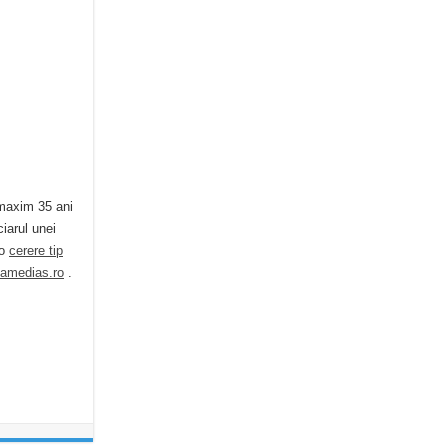
 maxim 35 ani
ciarul unei
 o
cerere tip
iamedias.ro
.