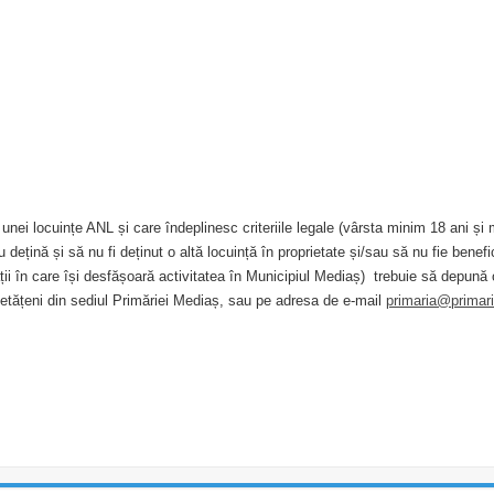
 unei locuințe ANL și care îndeplinesc criteriile legale (vârsta minim 18 ani și
dețină și să nu fi deținut o altă locuință în proprietate și/sau să nu fie benefi
tății în care își desfășoară activitatea în Municipiul Mediaș) trebuie să depună
 Cetățeni din sediul Primăriei Mediaș, sau pe adresa de e-mail
primaria@primar