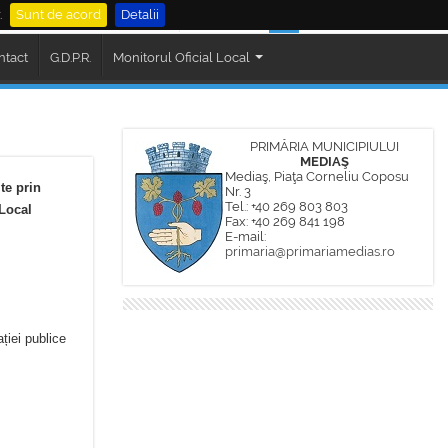
.
Sunt de acord
Detalii
al Mediaș
Cautare
ntact
G.D.P.R.
Monitorul Oficial Local
PRIMĂRIA MUNICIPIULUI
MEDIAŞ
Mediaş, Piaţa Corneliu Coposu
te prin
Nr. 3
Tel.: +40 269 803 803
 Local
Fax: +40 269 841 198
E-mail:
primaria@primariamedias.ro
ației publice