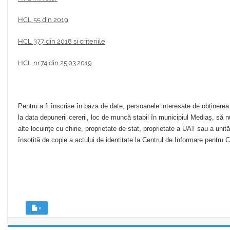
HCL 55 din 2019
HCL 377 din 2018 si criteriile
HCL nr.74 din 25.03.2019
Pentru a fi înscrise în baza de date, persoanele interesate de obținerea
la data depunerii cererii, loc de muncă stabil în municipiul Mediaș, să nu 
alte locuințe cu chirie, proprietate de stat, proprietate a UAT sau a uni
însoțită de copie a actului de identitate la Centrul de Informare pentru
»