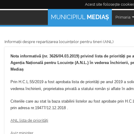
Acest site folosește cookies
Mediaş Live:
MUNICIPIUL
MEDIAȘ
Primaria
Informații despre repartizarea locuințelor pentru tineri (ANL)
Nota informativă (nr. 3626/04.03.2019) privind lista de priorități pe 
Agenția Națională pentru Locuințe (A.N.L.) în vederea închirierii, p
Mediaș
Prin H.C.L.55/2019 a fost aprobata lista de priorități pe anul 2019 a solic
vederea închirierii, proprietatea privată a statului român și aflate în ad
Criteriile care au stat la baza stabilirii listelor au fost aprobate prin H.
prin adresa nr.19477/12.12.2018 .
ANL lista de priorități
Aviz minister