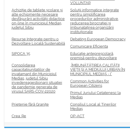
VOLUNTAR
Achiziție de tablete școlare și
Soluții informatice integrate
alte echipmente necesare
pentru simplificarea
desfășurării activității didactice
procedurilor administrative,
on-line în municipiul Mediaș,
reducerea birocrației și
județul Sibiu
îmbunatațirea organizării
instituționale
Resurse Integrate pentru o
Debating European Democracy
Dezvoltare Locală Sustenabilă
Comunicare Eficienta
SIPOCA 35
Educație antepreșcolară,
premisă pentru dezvoltare
Consolidarea
„ÎMBUNĂTĂŢIREA CALITĂŢII
capacitatiiunitatilor de
VIEŢII ŞI A MEDIULUI URBAN ÎN
invatamant din Municipiul
MUNICIPIUL MEDIAŞ - I”
Medias, judetul Sibiu
Common Activities for
invedereagestionarii situatiei
European Citizens
de pandemie generata de
virusul SARS-COV-22020
Primul Juriului Cetatenesc la
Medias
Prietenie fără Graniţe
Consiliul Local al Tinerilor
Mediaş
Crea. Re
OP-ACT