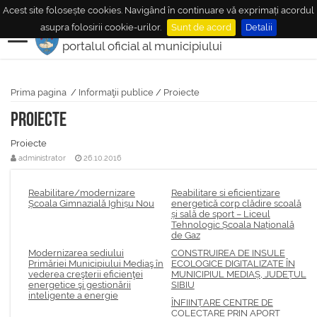
Acest site folosește cookies. Navigând în continuare vă exprimați acordul
MUNICIPIUL
MEDIAŞ
asupra folosirii cookie-urilor.
Sunt de acord
Detalii
portalul oficial al municipiului
Prima pagina
/
Informaţii publice
/
Proiecte
Proiecte
Proiecte
administrator
26.10.2016
Reabilitare/modernizare
Reabilitare si eficientizare
Școala Gimnazială Ighișu Nou
energetică corp clădire scoală
și sală de sport – Liceul
Tehnologic Școala Națională
de Gaz
Modernizarea sediului
CONSTRUIREA DE INSULE
Primăriei Municipiului Mediaş în
ECOLOGICE DIGITALIZATE ÎN
vederea creşterii eficienţei
MUNICIPIUL MEDIAȘ, JUDEȚUL
energetice şi gestionării
SIBIU
inteligente a energie
ÎNFIINȚARE CENTRE DE
COLECTARE PRIN APORT