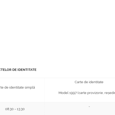
CTELOR DE IDENTITATE
Carte de identitate
te de identitate simplă
Model 1997 (carte provizorie, reședi
-
08.30 – 13.30