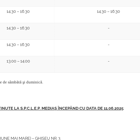
14.30 – 16.30
14.30 – 16.30
14.30 – 16.30
-
14.30 – 16.30
-
13.00 – 14.00
-
e de sâmbătă şi duminică.
UTE LA S.P.C.L.E.P. MEDIAȘ ÎNCEPÂND CU DATA DE 11.06.2025
:
IUNE MAI MARE) –
GHIȘEU NR. 3