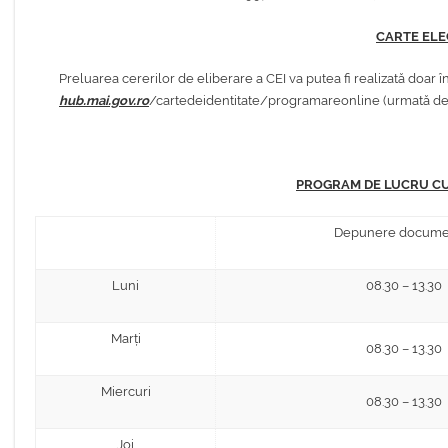
CARTE ELEC
Preluarea cererilor de eliberare a CEI va putea fi realizată doar 
hub.mai.gov.ro
/cartedeidentitate/programareonline (urmată de sel
PROGRAM DE LUCRU CU P
Depunere docume
Luni
08.30 – 13.30
Marți
08.30 – 13.30
Miercuri
08.30 – 13.30
Joi