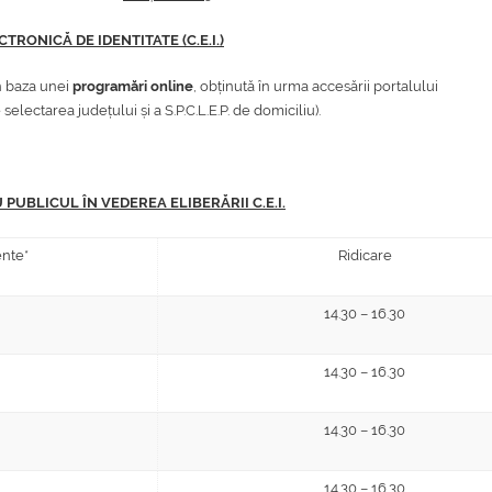
TRONICĂ DE IDENTITATE (C.E.I.)
în baza unei
programări online
, obținută în urma accesării portalului
ectarea județului și a S.P.C.L.E.P. de domiciliu).
UBLICUL ÎN VEDEREA ELIBERĂRII C.E.I.
nte*
Ridicare
14.30 – 16.30
14.30 – 16.30
14.30 – 16.30
14.30 – 16.30