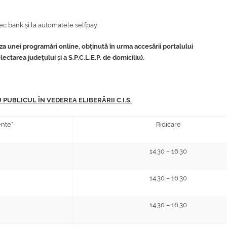
cec bank și la automatele selfpay.
aza unei
programări online
, obținută în urma accesării portalului
area județului și a S.P.C.L.E.P. de domiciliu).
UBLICUL ÎN VEDEREA ELIBERĂRII C.I.S.
nte*
Ridicare
14.30 – 16.30
14.30 – 16.30
14.30 – 16.30