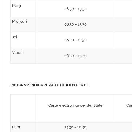
Marți
08.30 – 13.30
Miercuri
08.30 – 13.30
Joi
08.30 – 13.30
Vineri
08.30 – 12.30
PROGRAM
RIDICARE
ACTE DE IDENTITATE
Carte electronică de identitate
Car
Luni
14.30 – 16.30