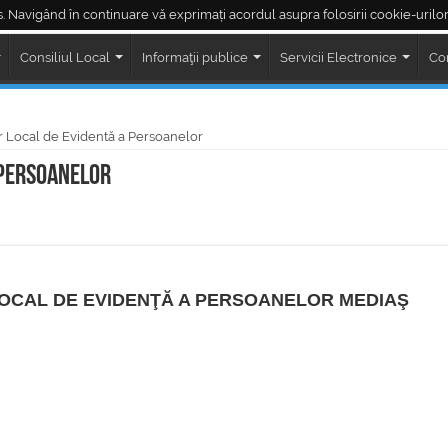
. Navigând în continuare vă exprimați acordul asupra folosirii cookie-urilor
Piața Regele Ferdinand
Piața Corneliu Coposu
LIVE ședințe Consiliul Loc
Consiliul Local
Informaţii publice
Servicii Electronice
Co
r Local de Evidentă a Persoanelor
 Persoanelor
LOCAL DE EVIDENŢĂ A PERSOANELOR MEDIAŞ