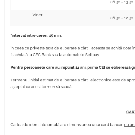
08.30 – 13.30
Vineri
08.30 – 12.30
*interval între cereri: 15 min.
În ceea ce privește taxa de eliberare a cărții, aceasta se achită doar î
fi achitată la CEC Bank sau la automatele Selfpay.
Pentru persoanele care au împlinit 14 ani, prima CEI se eliberează grat
Termenul inițial estimat de eliberare a cărții electronice este de aprox
așteptat ca acest termen să scadă.
CART
Cartea de identitate simplă are dimensiunea unui card bancar,
nu are