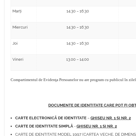
Marți
14.30 – 16.30
Miercuri
14.30 – 16.30
Joi
14.30 – 16.30
Vineri
13.00 – 14.00
Compartimentul de Evidenţa Persoanelor nu are program cu publicul în zilel
DOCUMENTE DE IDENTITATE CARE POT FI OBȚIN
CARTE ELECTRONICĂ DE IDENTITATE
–
GHIȘEU NR. 1 ȘI NR. 2
CARTE DE IDENTITATE SIMPLĂ
-
GHIȘEU NR. 1 ȘI NR. 2
CARTE DE IDENTITATE MODEL 1997 (CARTEA VECHE, DE DIMENS