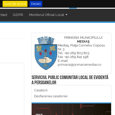
.
Sunt de acord
Detalii
al Mediaș
Cautare
ntact
G.D.P.R.
Monitorul Oficial Local
PRIMĂRIA MUNICIPIULUI
MEDIAŞ
Mediaş, Piaţa Corneliu Coposu
Nr. 3
Tel.: +40 269 803 803
Fax: +40 269 841 198
E-mail:
primaria@primariamedias.ro
Serviciul Public Comunitar Local de Evidentă
a Persoanelor
Casatorii
Desfacerea casatoriei