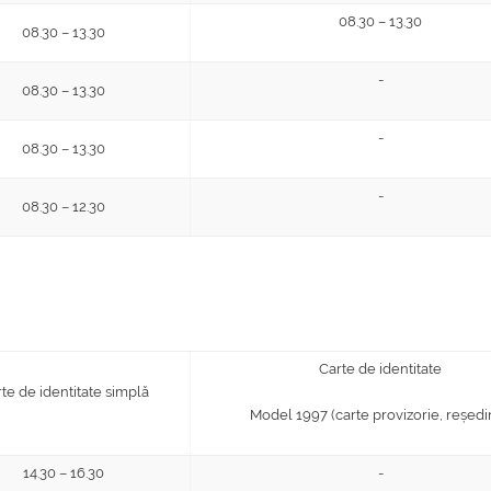
08.30 – 13.30
08.30 – 13.30
-
08.30 – 13.30
-
08.30 – 13.30
-
08.30 – 12.30
Carte de identitate
te de identitate simplă
Model 1997 (carte provizorie, reședi
14.30 – 16.30
-