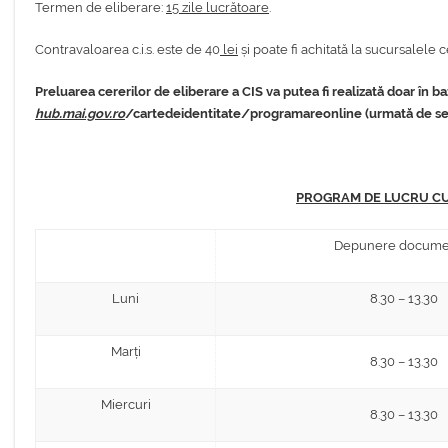
Termen de eliberare:
15 zile lucrătoare
.
Contravaloarea c.i.s. este de 40
lei
și poate fi achitată la sucursalele 
Preluarea cererilor de eliberare a CIS va putea fi realizată doar în b
hub.mai.gov.ro
/cartedeidentitate/programareonline (urmată de select
PROGRAM DE LUCRU CU P
Depunere docume
Luni
8.30 – 13.30
Marți
8.30 – 13.30
Miercuri
8.30 – 13.30