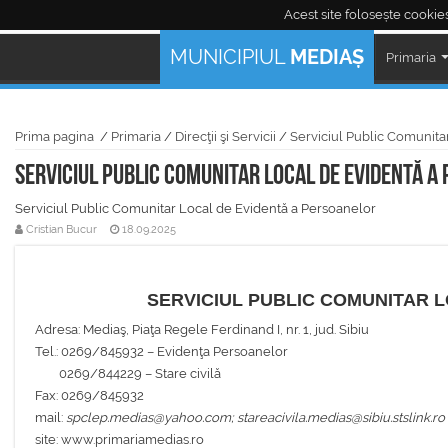
Acest site folosește cookies
Mediaş Live:
MUNICIPIUL
MEDIAȘ
Primaria
Prima pagina
/
Primaria
/
Direcţii şi Servicii
/
Serviciul Public Comunita
Serviciul Public Comunitar Local de Evidentă a
Serviciul Public Comunitar Local de Evidentă a Persoanelor
Cristian Bucur
18.09.2025
SERVICIUL PUBLIC COMUNITAR 
Adresa: Mediaş, Piaţa Regele Ferdinand I, nr. 1, jud. Sibiu
Tel.: 0269/845932 – Evidenţa Persoanelor
0269/844229 – Stare civilă
Fax: 0269/845932
mail:
spclep.medias@yahoo.com;
stareacivila.medias@sibiu.stslink.ro
site: www.primariamedias.ro