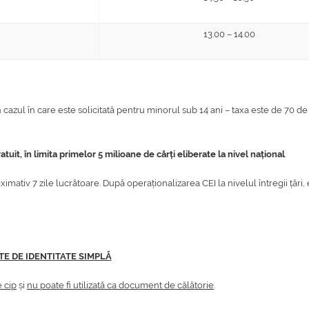
13.00 – 14.00
n cazul în care este solicitată pentru minorul sub 14 ani – taxa este de 70 de 
uit, în limita primelor 5 milioane de cărți eliberate la nivel național
.
imativ 7 zile lucrătoare. După operaționalizarea CEI la nivelul întregii țări,
E DE IDENTITATE SIMPLĂ
 cip
și
nu poate fi utilizată ca document de călătorie
.