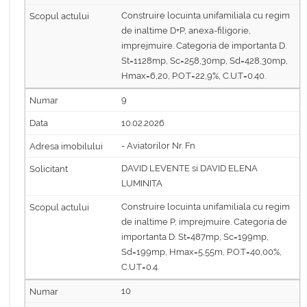
Construire locuinta unifamiliala cu regim
de inaltime D+P, anexa-filigorie,
imprejmuire. Categoria de importanta D.
St=1128mp, Sc=258,30mp, Sd=428,30mp,
Hmax=6,20, P.O.T=22,9%, C.U.T=0.40.
9
10.02.2026
- Aviatorilor Nr. Fn
DAVID LEVENTE si DAVID ELENA
LUMINITA
Construire locuinta unifamiliala cu regim
de inaltime P, imprejmuire. Categoria de
importanta D. St=487mp, Sc=199mp,
Sd=199mp, Hmax=5,55m, P.O.T=40,00%,
C.U.T=0.4.
10