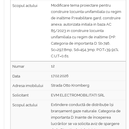
Modificare tema proiectare pentru
construire locuinta unifamiliala cu regim
de inaltime P,reabilitare gard, construire
anexa, autorizata initiala in baza AC
85/2023 in construire locuinta
unifamiliala cu regim de inaltime D+P.
Categoria de importanta D. St=746,
Sc=297,8mp, Sd=454,3mp, P.O.T=39,91%,
C.U.T=0,61.
12
17.02.2026
Strada Otto Kromberg
EVM ELECTROMOBILITATI SRL
Extindere conductă de distribuție lși
branșament gaze naturale. Categoria de
importanta D. Inainte de începerea
lucrărilor se va solicita aviz de spargere