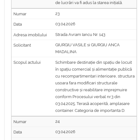
de lucrări va fi adus la starea inițială.
23
03.04.2026
Strada Avram Iancu Nr. 143
GIURGIU VASILE si GIURGIU ANCA
MADALINA
Schimbare destinație din spațiu de locuit
în spațiu comercial și alimentație publică
cu recompartimentari interioare, structura
usoara fara modificari structurale
constructive și reabilitare imprejmuire
conform Procesului verbal nr.3 din
03.04.2025. Terasă acoperită, amplasare
container. Categoria de importanta D.
24
03.04.2026