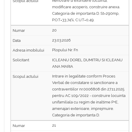
Renovare si extindere locuinta,
modificare acoperis, construire anexa.
Categoria de importanta D. St=290mp,
P.O.T=33,74%, C.U.T=0,49.
20
23.03.2026
Plopului Nr. Fn
ICLEANU DOREL DUMITRU SI ICLEANU
ANA MARIA
Intrare in legalitate conform Proces
Verbal de constatare si sanctionare a
contraventiilor nr.0006808 din 27.11.2025
pentru AC 109/2022 - construire locuinta
unifamiliala cu regim de inaltime P+E,
amenajari exterioare, imprejmuire.
Categoria de importanta D.
21