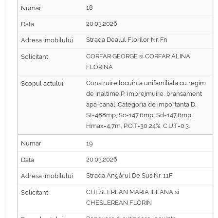
18
20.03.2026
Strada Dealul Florilor Nr. Fn
CORFAR GEORGE si CORFAR ALINA
FLORINA
Construire locuinta unifamiliala cu regim
de inaltime P, imprejmuire, bransament
apa-canal. Categoria de importanta D.
St=488mp, Sc=147,6mp, Sd=147,6mp,
Hmax=4,7m, P.O.T=30,24%, C.U.T=0.3.
19
20.03.2026
Strada Angărul De Sus Nr. 11F
CHESLEREAN MARIA ILEANA si
CHESLEREAN FLORIN