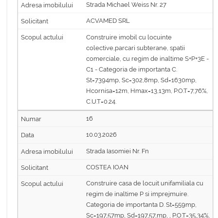
Strada Michael Weiss Nr. 27
ACVAMED SRL
Construire imobil cu locuinte
colective,parcari subterane, spatii
comerciale, cu regim de inaltime S+P+3E -
C1 - Categoria de importanta C.
St=7394mp, Sc=302,8mp, Sd=1630mp,
Hcornisa=12m, Hmax=13,13m, P.O.T=7,76%,
C.U.T=0.24.
16
10.03.2026
Strada Iasomiei Nr. Fn
COSTEA IOAN
Construire casa de locuit unifamiliala cu
regim de inaltime P si imprejmuire.
Categoria de importanta D. St=559mp,
Sc=197,57mp, Sd=197,57,mp, , P.O.T=35,34%,