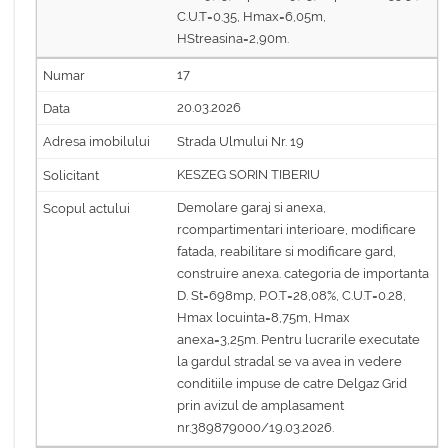
C.U.T=0.35, Hmax=6,05m,
HStreasina=2,90m.
17
20.03.2026
Strada Ulmului Nr. 19
KESZEG SORIN TIBERIU
Demolare garaj si anexa,
rcompartimentari interioare, modificare
fatada, reabilitare si modificare gard,
construire anexa. categoria de importanta
D. St=698mp, P.O.T=28,08%, C.U.T=0.28,
Hmax locuinta=8,75m, Hmax
anexa=3,25m. Pentru lucrarile executate
la gardul stradal se va avea in vedere
conditiile impuse de catre Delgaz Grid
prin avizul de amplasament
nr.389879000/19.03.2026.