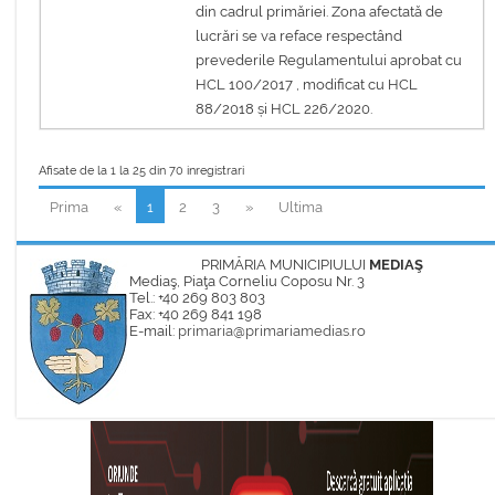
din cadrul primăriei. Zona afectată de
lucrări se va reface respectând
prevederile Regulamentului aprobat cu
HCL 100/2017 , modificat cu HCL
88/2018 și HCL 226/2020.
Afisate de la 1 la 25 din 70 inregistrari
Prima
«
1
2
3
»
Ultima
PRIMĂRIA MUNICIPIULUI
MEDIAŞ
Mediaş, Piaţa Corneliu Coposu Nr. 3
Tel.: +40 269 803 803
Fax: +40 269 841 198
E-mail:
primaria@primariamedias.ro