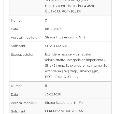
Sc=140,60mp, Sd=267,29mp,
Hmax=7,93m, Hstreasina=4,98m,
C.U.T=0.53, P.O.T=28,12%.
7
06.02.2026
Strada Titus Andronic Nr. 1
SC ATERM SRL
Extindere hala servicii, , spatiu
administrativ. Categoria de importanta C.
St=27.843mp, Sc sxtindere=3.045,2mp, Sd
extindere=3.045,2mp, Hmax=7,35m,
P.O.T=36,62, C.U.T= 2.5.
8
10.02.2026
Strada Stadionului Nr. Fn
FERENCZ MIHAI STEFAN