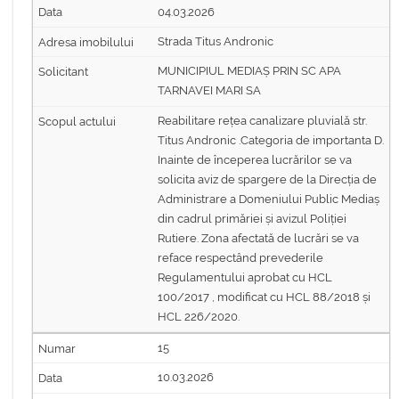
04.03.2026
Strada Titus Andronic
MUNICIPIUL MEDIAȘ PRIN SC APA
TARNAVEI MARI SA
Reabilitare rețea canalizare pluvială str.
Titus Andronic .Categoria de importanta D.
Inainte de începerea lucrărilor se va
solicita aviz de spargere de la Direcția de
Administrare a Domeniului Public Mediaș
din cadrul primăriei și avizul Poliției
Rutiere. Zona afectată de lucrări se va
reface respectând prevederile
Regulamentului aprobat cu HCL
100/2017 , modificat cu HCL 88/2018 și
HCL 226/2020.
15
10.03.2026