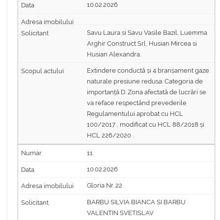
10.02.2026
Savu Laura si Savu Vasile Bazil, Luemma
Arghir Construct Srl, Husian Mircea si
Husian Alexandra.
Extindere conductă și 4 branșament gaze
naturale presiune redusa. Categoria de
importanță D. Zona afectată de lucrări se
va reface respectând prevederile
Regulamentului aprobat cu HCL
100/2017 , modificat cu HCL 88/2018 și
HCL 226/2020 .
11
10.02.2026
Gloria Nr. 22
BARBU SILVIA BIANCA SI BARBU
VALENTIN SVETISLAV