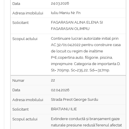
24.03.2026
Iuliu Maniu Nr. Fn
FAGARASAN ALINA ELENA SI
FAGARASAN OLIMPIU
Continuare lucrari autorizate initial prin
AC.32/01.04.2022 pentru construire casa
de locuit cu regim de inaltime
P+E,copertina auto, filigorie, piscina,
imprejmuire. Categoria de importanta D.
St= 705mp, Sc=235,22, Sd==317mp.
22
02.04.2026
Strada Preot George Surdu
BRATIANU ILIE
Extindere conductă și branșament gaze
naturale presiune redusă.Terenul afectat