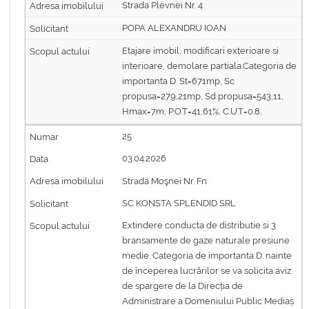
Strada Plevnei Nr. 4
POPA ALEXANDRU IOAN
Etajare imobil, modificari exterioare si
interioare, demolare partiala.Categoria de
importanta D. St=671mp, Sc
propusa=279,21mp, Sd propusa=543,11,
Hmax=7m, P.O.T=41,61%, C.U.T=0.8.
25
03.04.2026
Strada Moşnei Nr. Fn
SC KONSTA SPLENDID SRL
Extindere conducta de distributie si 3
bransamente de gaze naturale presiune
medie. Categoria de importanta D. nainte
de începerea lucrărilor se va solicita aviz
de spargere de la Direcția de
Administrare a Domeniului Public Mediaș