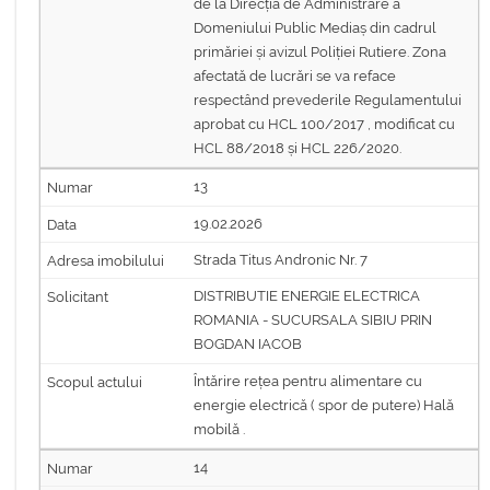
de la Direcția de Administrare a
Domeniului Public Mediaș din cadrul
primăriei și avizul Poliției Rutiere. Zona
afectată de lucrări se va reface
respectând prevederile Regulamentului
aprobat cu HCL 100/2017 , modificat cu
HCL 88/2018 și HCL 226/2020.
13
19.02.2026
Strada Titus Andronic Nr. 7
DISTRIBUTIE ENERGIE ELECTRICA
ROMANIA - SUCURSALA SIBIU PRIN
BOGDAN IACOB
Întărire rețea pentru alimentare cu
energie electrică ( spor de putere) Hală
mobilă .
14