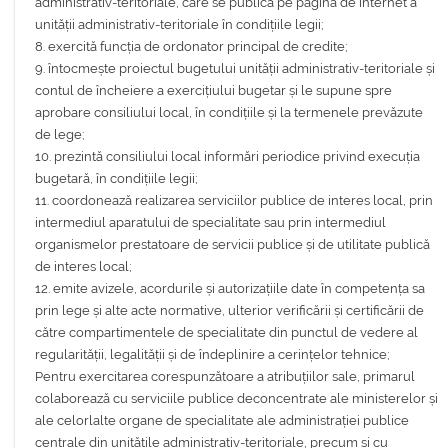
administrativ-teritoriale, care se publică pe pagina de internet a
unității administrativ-teritoriale în condițiile legii;
8. exercită funcția de ordonator principal de credite;
9. întocmește proiectul bugetului unității administrativ-teritoriale și
contul de încheiere a exercițiului bugetar și le supune spre
aprobare consiliului local, în condițiile și la termenele prevăzute
de lege;
10. prezintă consiliului local informări periodice privind execuția
bugetară, în condițiile legii;
11. coordonează realizarea serviciilor publice de interes local, prin
intermediul aparatului de specialitate sau prin intermediul
organismelor prestatoare de servicii publice și de utilitate publică
de interes local;
12. emite avizele, acordurile și autorizațiile date în competența sa
prin lege și alte acte normative, ulterior verificării și certificării de
către compartimentele de specialitate din punctul de vedere al
regularității, legalității și de îndeplinire a cerințelor tehnice;
Pentru exercitarea corespunzătoare a atribuțiilor sale, primarul
colaborează cu serviciile publice deconcentrate ale ministerelor și
ale celorlalte organe de specialitate ale administrației publice
centrale din unitățile administrativ-teritoriale, precum și cu