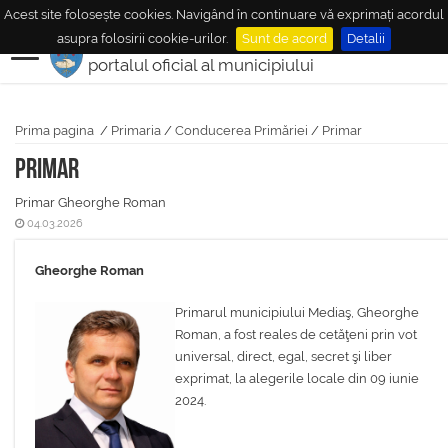
Acest site folosește cookies. Navigând în continuare vă exprimați acordul
MUNICIPIUL
MEDIAŞ
asupra folosirii cookie-urilor.
Sunt de acord
Detalii
portalul oficial al municipiului
Prima pagina
/
Primaria
/
Conducerea Primăriei
/
Primar
Primar
Primar Gheorghe Roman
04.03.2026
Gheorghe Roman
Primarul municipiului Mediaş, Gheorghe
Roman, a fost reales de cetăţeni prin vot
universal, direct, egal, secret şi liber
exprimat, la alegerile locale din 09 iunie
2024.