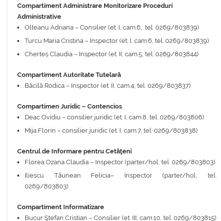
Compartiment Administrare Monitorizare Proceduri
Administrative
Olteanu Adriana – Consilier (et. I, cam.6, tel. 0269/803839)
Turcu Maria Cristina – Inspector (et. I, cam.6, tel. 0269/803839)
Cherteș Claudia – Inspector (et. II, cam.5, tel. 0269/803844)
Compartiment Autoritate Tutelară
Băcilă Rodica – Inspector (et. II, cam.4, tel. 0269/803837)
Compartimen Juridic – Contencios
Deac Ovidiu – consilier juridic (et. I, cam.8, tel. 0269/803806)
Mija Florin – consilier juridic (et. I, cam.7, tel. 0269/803838)
Centrul de Informare pentru Cetăţeni
Florea Ozana Claudia – Inspector (parter/hol, tel. 0269/803803)
Iliescu Tăunean Felicia– Inspector (parter/hol, tel.
0269/803803)
Compartiment Informatizare
Bucur Ştefan Cristian – Consilier (et. III, cam.10, tel. 0269/803815)