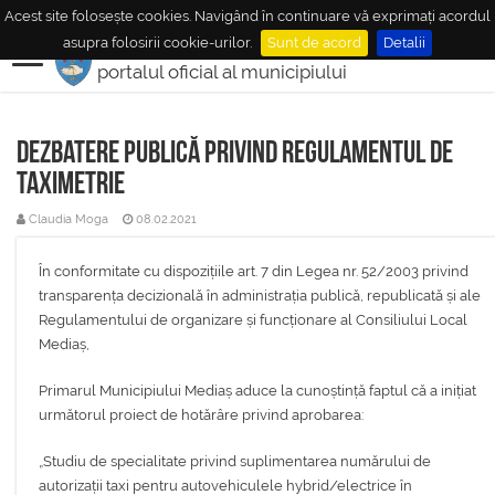
Acest site folosește cookies. Navigând în continuare vă exprimați acordul
MUNICIPIUL
MEDIAŞ
asupra folosirii cookie-urilor.
Sunt de acord
Detalii
portalul oficial al municipiului
Dezbatere publică privind regulamentul de
taximetrie
Claudia Moga
08.02.2021
În conformitate cu dispozițiile art. 7 din Legea nr. 52/2003 privind
transparența decizională în administrația publică, republicată și ale
Regulamentului de organizare și funcționare al Consiliului Local
Mediaș,
Primarul Municipiului Mediaș aduce la cunoștință faptul că a inițiat
următorul proiect de hotărâre privind aprobarea:
„Studiu de specialitate privind suplimentarea numărului de
autorizații taxi pentru autovehiculele hybrid/electrice în