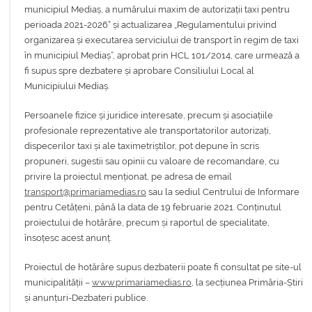
municipiul Mediaș, a numărului maxim de autorizații taxi pentru
perioada 2021-2026“ și actualizarea „Regulamentului privind
organizarea și executarea serviciului de transport în regim de taxi
în municipiul Mediaș“, aprobat prin HCL 101/2014, care urmează a
fi supus spre dezbatere și aprobare Consiliului Local al
Municipiului Mediaș.
Persoanele fizice și juridice interesate, precum și asociațiile
profesionale reprezentative ale transportatorilor autorizați,
dispecerilor taxi și ale taximetriștilor, pot depune în scris
propuneri, sugestii sau opinii cu valoare de recomandare, cu
privire la proiectul menționat, pe adresa de email
transport@primariamedias.ro
sau la sediul Centrului de Informare
pentru Cetățeni, până la data de 19 februarie 2021. Conținutul
proiectului de hotărâre, precum și raportul de specialitate,
însoțesc acest anunț.
Proiectul de hotărâre supus dezbaterii poate fi consultat pe site-ul
municipalității –
www.primariamedias.ro
, la secțiunea Primăria-Știri
și anunțuri-Dezbateri publice.