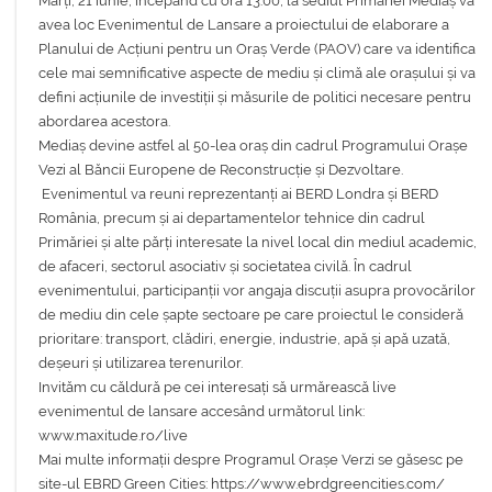
Marți, 21 iunie, începând cu ora 13:00, la sediul Primăriei Mediaș va
avea loc Evenimentul de Lansare a proiectului de elaborare a
Planului de Acțiuni pentru un Oraș Verde (PAOV) care va identifica
cele mai semnificative aspecte de mediu și climă ale orașului și va
defini acțiunile de investiții și măsurile de politici necesare pentru
abordarea acestora.
Mediaș devine astfel al 50-lea oraș din cadrul Programului Orașe
Vezi al Băncii Europene de Reconstrucție și Dezvoltare.
Evenimentul va reuni reprezentanți ai BERD Londra și BERD
România, precum și ai departamentelor tehnice din cadrul
Primăriei și alte părți interesate la nivel local din mediul academic,
de afaceri, sectorul asociativ și societatea civilă. În cadrul
evenimentului, participanții vor angaja discuții asupra provocărilor
de mediu din cele șapte sectoare pe care proiectul le consideră
prioritare: transport, clădiri, energie, industrie, apă și apă uzată,
deșeuri și utilizarea terenurilor.
Invităm cu căldură pe cei interesați să urmărească live
evenimentul de lansare accesând următorul link:
www.maxitude.ro/live
Mai multe informații despre Programul Orașe Verzi se găsesc pe
site-ul EBRD Green Cities: https://www.ebrdgreencities.com/