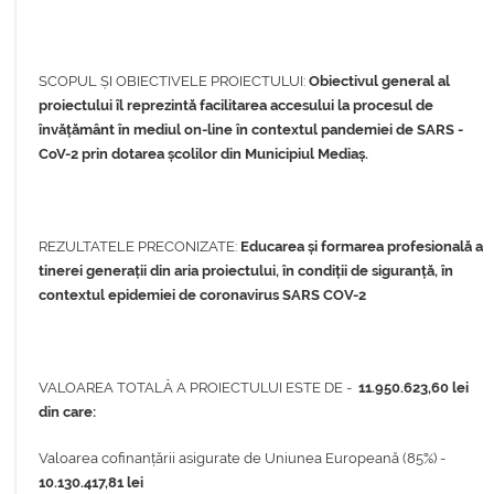
SCOPUL ȘI OBIECTIVELE PROIECTULUI:
Obiectivul general al
proiectului îl reprezintă facilitarea accesului la procesul de
învățământ în mediul on-line în contextul pandemiei de SARS -
CoV-2 prin dotarea școlilor din Municipiul Mediaș.
REZULTATELE PRECONIZATE:
Educarea și formarea profesională a
tinerei generații din aria proiectului, în condiții de siguranță, în
contextul epidemiei de coronavirus SARS COV-2
VALOAREA TOTALĂ A PROIECTULUI ESTE DE -
11.950.623,60 lei
din care:
Valoarea cofinanțării asigurate de Uniunea Europeană (85%) -
10.130.417,81 lei