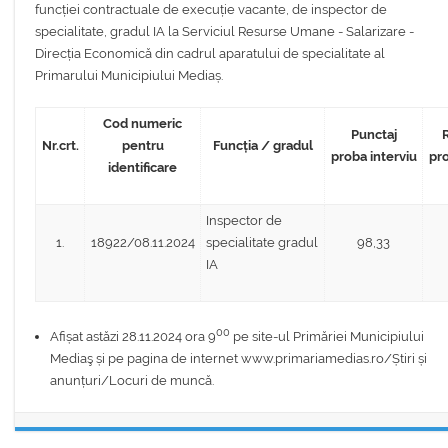
funcției contractuale de execuție vacante, de inspector de
specialitate, gradul IA la Serviciul Resurse Umane - Salarizare -
Direcția Economică din cadrul aparatului de specialitate al
Primarului Municipiului Mediaș.
Cod numeric
Punctaj
R
Nr.crt.
pentru
Funcția / gradul
proba interviu
pro
identificare
Inspector de
1.
18922/08.11.2024
specialitate gradul
98,33
IA
00
Afișat astăzi 28.11.2024 ora 9
pe site-ul Primăriei Municipiului
Mediaş și pe pagina de internet www.primariamedias.ro/Știri și
anunțuri/Locuri de muncă.