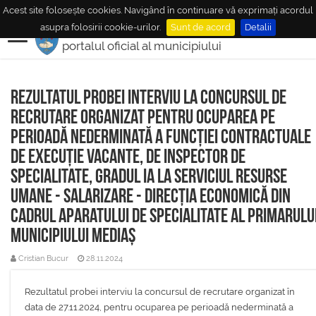
Acest site folosește cookies. Navigând în continuare vă exprimați acordul
MUNICIPIUL
MEDIAŞ
asupra folosirii cookie-urilor.
Sunt de acord
Detalii
portalul oficial al municipiului
Rezultatul probei interviu la concursul de
recrutare organizat pentru ocuparea pe
perioadă nederminată a funcției contractuale
de execuție vacante, de inspector de
specialitate, gradul IA la Serviciul Resurse
Umane - Salarizare - Direcția Economică din
cadrul aparatului de specialitate al Primarulu
Municipiului Mediaș
Cristian Bucur
28.11.2024
Rezultatul probei interviu la concursul de recrutare organizat în
data de 27.11.2024, pentru ocuparea pe perioadă nederminată a