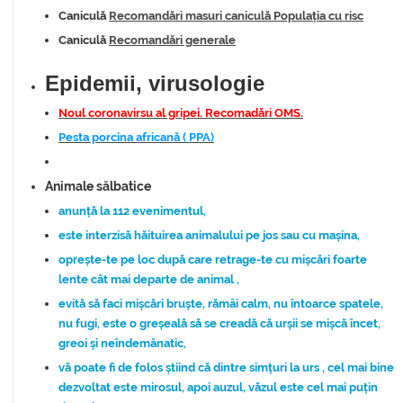
Caniculă
Recomandări masuri caniculă Populația cu risc
Caniculă
Recomandări generale
Epidemii, virusologie
Noul coronavirsu al gripei. Recomadări OMS.
Pesta porcina africană ( PPA)
Animale sălbatice
anunță la 112 evenimentul,
este interzisă hăituirea animalului pe jos sau cu mașina,
oprește-te pe loc după care retrage-te cu mișcări foarte
lente cât mai departe de animal ,
evită să faci mișcări bruște, rămâi calm, nu întoarce spatele,
nu fugi, este o greșeală să se creadă că urșii se mișcă încet,
greoi și neîndemânatic,
vă poate fi de folos știind că dintre simțuri la urs , cel mai bine
dezvoltat este mirosul, apoi auzul, văzul este cel mai puțin