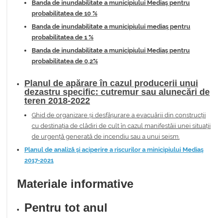
Banda de inundabilitate a municipiului Mediaș pentru
probabilitatea de 10 %
Banda de inundabilitate a municipiului mediaș pentru
probabilitatea de 1 %
Banda de inundabilitate a municipiului Mediaș pentru
probabilitatea de 0,2%
Planul de apărare în cazul producerii unui
dezastru specific: cutremur sau alunecări de
teren 2018-2022
Ghid de organizare și desfășurare a evacuării din construcții
cu destinația de clădiri de cult în cazul manifestăii unei situații
de urgență generată de incendiu sau a unui seism.
Planul de analiză și aciperire a riscurilor a minicipiului Mediaș
2017-2021
Materiale informative
Pentru tot anul