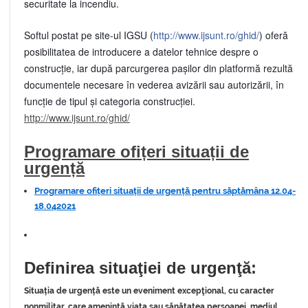
securitate la incendiu.
Softul postat pe site-ul IGSU (
http://www.ijsunt.ro/ghid/
) oferă
posibilitatea de introducere a datelor tehnice despre o
construcție, iar după parcurgerea pașilor din platformă rezultă
documentele necesare în vederea avizării sau autorizării, în
funcție de tipul și categoria construcției.
http://www.ijsunt.ro/ghid/
Progra
mare ofițeri situații de
urgență
Programare ofițeri situații de urgență pentru săptămâna 12.04-
18.042021
Definirea situaţiei de urgenţă:
Situația de urgență este un eveniment excepţional, cu caracter
nonmilitar, care ameninţă viaţa sau sănătatea persoanei, mediul