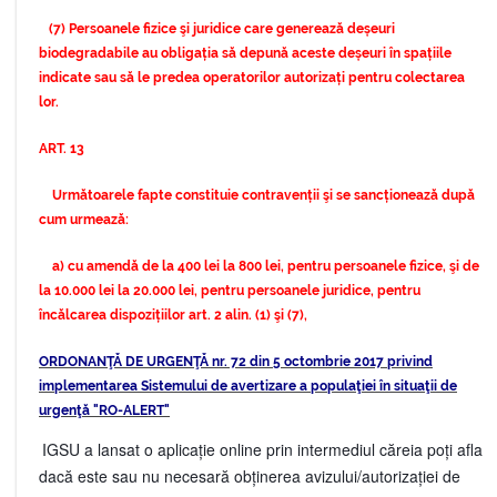
(7) Persoanele fizice şi juridice care generează deșeuri
biodegradabile au obligația să depună aceste deșeuri în spațiile
indicate sau să le predea operatorilor autorizați pentru colectarea
lor.
ART. 13
Următoarele fapte constituie contravenții şi se sancționează după
cum urmează:
a) cu amendă de la 400 lei la 800 lei, pentru persoanele fizice, şi de
la 10.000 lei la 20.000 lei, pentru persoanele juridice, pentru
încălcarea dispozițiilor art. 2 alin. (1) şi (7),
ORDONANŢĂ DE URGENŢĂ nr. 72 din 5 octombrie 2017
privind
implementarea Sistemului de avertizare a populaţiei în situaţii de
urgenţă "RO-ALERT"
IGSU a lansat o aplicație online prin intermediul căreia poți afla
dacă este sau nu necesară obținerea avizului/autorizației de