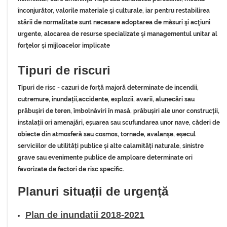
înconjurător, valorile materiale şi culturale, iar pentru restabilirea
stării de normalitate sunt necesare adoptarea de măsuri şi acţiuni
urgente, alocarea de resurse specializate şi managementul unitar al
forţelor şi mijloacelor implicate
Tipuri de riscuri
Tipuri de risc - cazuri de forță majoră determinate de incendii,
cutremure, inundații,accidente, explozii, avarii, alunecări sau
prăbușiri de teren, îmbolnăviri în masă, prăbușiri ale unor construcții,
instalații ori amenajări, eșuarea sau scufundarea unor nave, căderi de
obiecte din atmosferă sau cosmos, tornade, avalanșe, eșecul
serviciilor de utilități publice și alte calamități naturale, sinistre
grave sau evenimente publice de amploare determinate ori
favorizate de factori de risc specific.
Planuri situații de urgență
Plan de inundatii 2018-2021