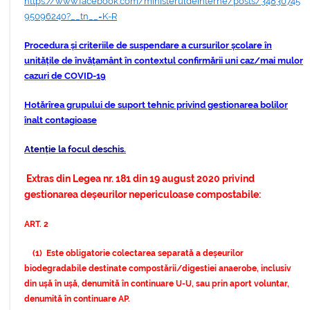
https://www.facebook.com/ministeruldeinterne/posts/34830745
95096240?__tn__=K-R
Procedura și criteriile de suspendare a cursurilor școlare în
unitățile de învățamânt în contextul confirmării uni caz/mai mulor
cazuri de COVID-19
Hotărîrea grupului de suport tehnic privind gestionarea bolilor
înalt contagioase
Atenție la focul deschis.
Extras din Legea nr. 181 din 19 august 2020 privind
gestionarea deșeurilor nepericuloase compostabile:
ART. 2
(1) Este obligatorie colectarea separată a deșeurilor
biodegradabile destinate compostării/digestiei anaerobe, inclusiv
din ușă în ușă, denumită în continuare U-U, sau prin aport voluntar,
denumită în continuare AP.