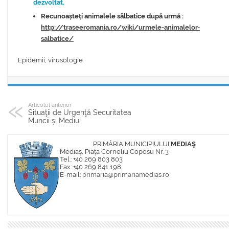
dezvoltat.
Recunoașteți animalele sălbatice după urmă :
http://traseeromania.ro/wiki/urmele-animalelor-
salbatice/
Epidemii, virusologie
Articolul anterior
Situaţii de Urgenţă Securitatea
Muncii și Mediu
PRIMĂRIA MUNICIPIULUI
MEDIAŞ
Mediaş, Piaţa Corneliu Coposu Nr. 3
Tel.: +40 269 803 803
Fax: +40 269 841 198
E-mail:
primaria@primariamedias.ro