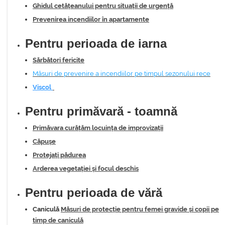
Ghidul cetățeanului pentru situații de urgență
Prevenirea incendiilor în apartamente
Pentru perioada de iarna
Sărbători fericite
Măsuri
de prevenire a incendiilor pe timpul sezonului rece
Viscol
Pentru primăvară - toamnă
Primăvara curățăm locuința de improvizații
Căpușe
Protejați pădurea
Arderea vegetației și focul deschis
Pentru perioada de vără
Caniculă
Măsuri de protecție pentru femei gravide și copii pe
timp de caniculă