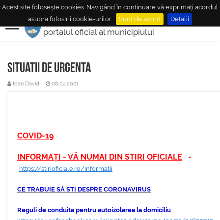
Acest site folosește cookies. Navigând în continuare vă exprimați acordul
MUNICIPIUL
MEDIAŞ
asupra folosirii cookie-urilor.
Sunt de acord
Detalii
portalul oficial al municipiului
Situatii de urgenta
Ioan David
08.04.2021
COVID-19
INFORMAȚI - VĂ NUMAI DIN STIRI OFICIALE
-
https://stirioficiale.ro/informatii
CE TRABUIE SĂ STI DESPRE CORONAVIRUS
Reguli de conduita pentru autoizolarea la domiciliu
: